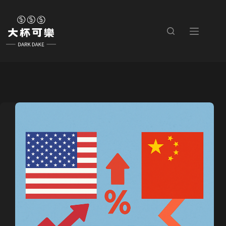
跳
至
主
要
內
容